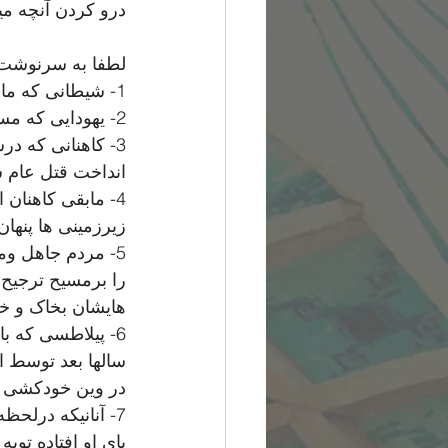
درو کردن آنچه می
لطفا به سرنوشت ا
1- شیطانی که مانند مار پاشنه پای عیسی را نیش زد سرش در زیر پای صلیب کوبیده شد
2- یهودايى که مسیح را به سی پاره نقره فروخت قبل از مصلوب شدن مسیح خودکشی کرد
3- کاهنانی که د
انداخت قتل عام 
4- مابقی کاهنان 
زیرزمینی ها پنهان
5- مردم جاهل وم
را برمسیح ترجیح 
هایشان بخاک و خو
6- پیلاطسی که 
سالها بعد توسط ا
در وین خودکشی 
7- آنانیکه درلحظ
پای او افتاده توبه