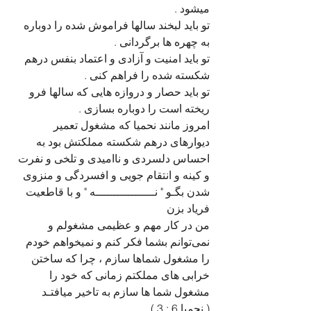
میشود .
تو باید لبخند سالها فراموش شده را دوباره 
به چهره ها برگردانی .
تو باید امنیت و آزادی و اعتماد بنفس درهم 
شکسته شده را فراهم کنی .
تو باید حصار و دروازه هایی که سالها فرو 
ریخته است را دوباره بسازی .
امروز مانند نحمیا که مشغول تعمیر 
دیوارهای درهم شکسته مملکتش بود به 
احساس دلسردی و ناامیدی و تلخی و نفرت 
و کینه و انتقام جویی و افسردگی و منزوی 
شدن بگـو " نـــــــــــــــــه " و با قاطعیت  
فریاد بزن 
من در کار مهم و عظیمی مشغولم و 
نمی‌توانم بشما فکر کنم و نمیخواهم خودم 
را مشغول شماها سازم ، چرا که ساختن 
خرابی های مملکتم زمانی که خود را 
مشغول شما ها سازم به تاخیر میافتـد
( نحمیا 6 : 3 )