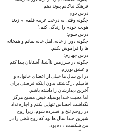
فرهنگ نياكانم پیوند دهم.
درس دوم: 
چگونه وقتی به درخت غریبه قلمه ام زدند 
هویت خودم را زندگی کنم."   
درس سوم: 
چگونه دور از خانه، اهل خانه بمانم و همخانه 
ها را فراموش نکنم. 
درس چهارم: 
چگونه در سرزمین ناآشنا، آشنایان پیدا کنم 
و عشق بورزم. 
در این سال ها خیلی از اعضاي خانواده و 
فاميلم درگذشتند بدون اينكه فرصتى براى 
آخرین دیدارشان را داشته باشم. 
اما محبت خـدا بوسيله فیض مسیح هرگز 
نگذاشت احساس تنهایی بکنم و اجازه نداد 
در روحم تلخ و افسرده شوم، زیرا روح 
شیرین خـدا سال ها بود که روح تلخی را در 
من شکست داده بود. 