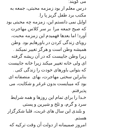
می گویند: 
درس معلم ار بود زمزمه محبتی، جمعه به 
مکتب برد طفل گریز پا را. 
اوایل نمی دانستم این، زمزمه چه محبتی بود 
که صبح جمعه مرا  بر سر کلاس مهاجرت 
آورد! اما بعدها فهمیدم این زمزمه محبت، 
رویای زندگی کردن در باورهایم بود. وطن 
همیشه وطن است و هرگز تغییر نمیکند . 
زیرا وطن جاییست که در آن ریشه گرفته 
ای ولی خانه تغییر میکند زیرا خانه جاییست 
که بتوانی باورهای خودت را زندگی کنی . 
بنابراین سختی مهاجرت، بهای  منصفانه ای 
بود که میبایست بدون غرغر و شکایت، می 
پذیرفتم.  
خـدا را برای تمام این روزها و همه شرایط 
سرد و گرم، و تلخ و شيرين و پستی 
 و بلندی اين سال های غربت، قلبا شکرگزار 
هستم.
امروز صمیمانه از دولت آن وقت ترکیه که 