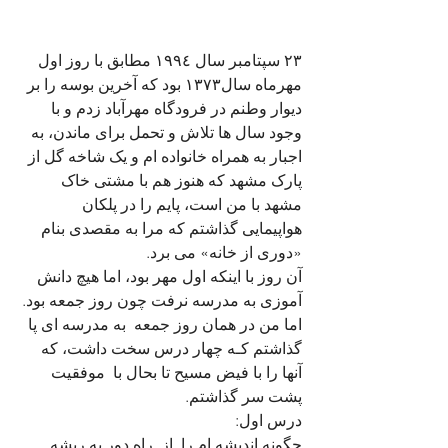
٢۳ سپتامبر سال ١٩٩٤ مطابق با روز اول 
مهرماه سال١٣٧٣ بود كه آخرین بوسه را بر 
دیوار وطنم در فرودگاه مهرآباد زدم و با 
وجود سال ها تلاش و تحمل برای ماندن، به 
اجبار به همراه خانواده ام و یک شاخه گل از 
پارک مشهد که هنوز هم با مشتی خاک 
مشهد با من است، پایم را در پلکان 
هواپیمایی گذاشتم که مرا به مقصدی بنام 
«دوری از خانه» می برد. 
آن روز با اینکه اول مهر بود، اما هیچ دانش 
آموزی به مدرسه نرفت چون روز جمعه بود. 
اما من در همان روز جمعه  به مدرسه ای پا 
گذاشتم کـه چهار درس سخت داشت، كه 
آنها را با فيض مسيح تا بحال با  موفقیت 
پشت سر گذاشتم.  
درس اول: 
چگونه اندیشه ام را  از  راه دور به ریشه 