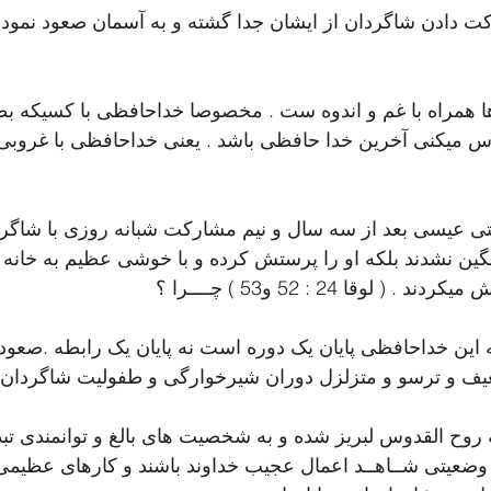
ت دادن شاگردان از ایشان جدا گشته و به آسمان صعود نمود
 همراه با غم و اندوه ست . مخصوصا خداحافظی با کسیکه ب
میکنی آخرین خدا حافظی باشد . یعنی خداحافظی با غروبی ک
ی عیسی بعد از سه سال و نیم مشارکت شبانه روزی با شاگر
غمگین نشدند بلکه او را پرستش کرده و با خوشی عظیم به خانه ب
( لوقا 24 : 52 و53 ) چــــرا ؟
 این خداحافظی پایان یک دوره است نه پایان یک رابطه .صعود
و ترسو و متزلزل دوران شیرخوارگی و طفولیت شاگردان 
 روح القدوس لبریز شده و به شخصیت های بالغ و توانمندی تبدی
 وضعیتی شــاهــد اعمال عجیب خداوند باشند و کارهای عظیم