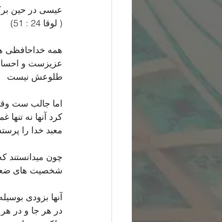
عیسی در حین برک
( لوقا 24 : 51)
همه خداحافظی ها
عزیزست و احساس 
طلوعش نیست
اما جالب ست وقت
کرد آنها نه تنها 
معبد خدا را پرستش میکردند . 
چون میدانستند که
شخصیت های ضعیف 
آنها بزودی بوسیله
در هر جا و در هر