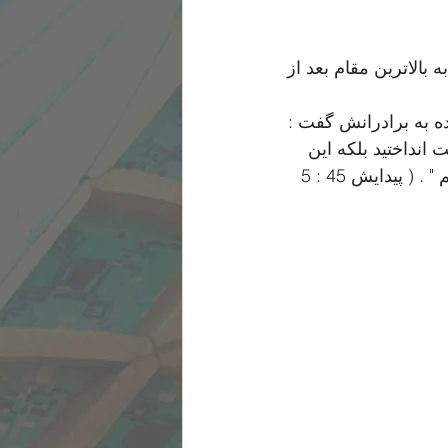
بالاترین مقام بعد از 
 به برادرانش گفت :
 انداختید بلکه این 
خدا بود که داشت مرا از پله های ترقی بالا میبرد تا پدر فرعون و آقای مصر باشم " . ( پیدایش 45 : 5 