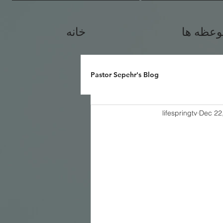
وعظه ها
خانه
Pastor Sepehr's Blog
lifespringtv
Dec 22