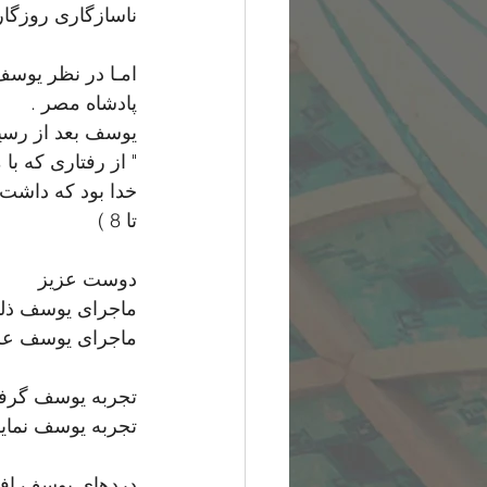
ناسازگاری روزگار
امـا در نظر یوسف 
پادشاه مصر . 
یوسف بعد از رسی
" از رفتاری که با
تا 8 )
دوست عزیز
ماجرای یوسف ذل
ماجرای یوسف عز
تجربه یوسف گرف
تجربه یوسف نما
دردهای یوسف افتا