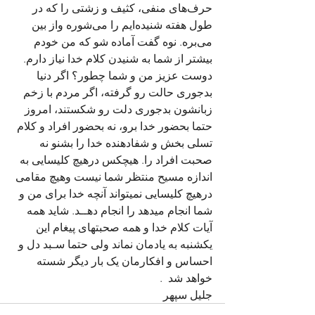
حرف‌های منفی، کثیف و زشتی را که در 
طول هفته شنیده‌ایم را می‌شوره واز بین 
می‌بره. نوه گفت آماده شو که من خودم 
بیشتر از شما به شنیدن کلام خدا نیاز دارم. 
دوست عزیز من و شما چطور؟ اگر دنیا 
بدجوری حالت رو گرفته، اگر مردم با زخم 
زبانشون بدجوری دلت رو شکستند، امروز 
حتما بحضور خدا برو، نه بحضور افراد و کلام 
تسلی‌ بخش و شفا‌دهنده خدا را بشنو نه 
صحبت افراد را. هیچکس درهیچ کلیسایی به 
اندازه مسیح منتظر شما نیست وهیچ مقامی 
درهیچ کلیسایی نمیتواند آنچه خدا برای من و 
شما انجام میدهد را انجام دهــد. شاید همه 
آیات کلام خدا و همه صحبتهای پیغام این 
یکشنبه به یادمان نماند ولی حتما سـبد دل و 
احساس و افکارمان یک بار دیگر شسته 
خواهد شد  . 
جلیل سپهر