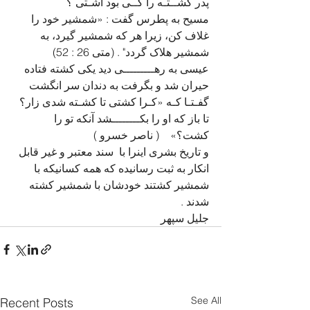
پدر کشــتـه را کــی بود آشـتی ؟
مسیح به پطرس گفت : «شمشیر خود را 
غلاف کن، زیرا هر که شمشیر گیرد، به 
شمشیر هلاک گردد" . (متی 26 : 52)
عیسی به رهـــــــــی دید یکی کشته فتاده
حیران شد و بگرفت به دندان سر انگشت
گفـتـا کـه «کـرا کشتی تا کشـته شدی زار؟
تا باز که او را بکــــــــشد آنکه تو را 
کشت؟»    ( ناصر خسرو ) 
و تاریخ بشری اینرا با  سند معتبر و غیر قابل  
انکار به ثبت رسانیده که همه کسانیکه با 
شمشیر کشتند خودشان با شمشیر کشته 
شدند .
جلیل سپهر 
See All
Recent Posts