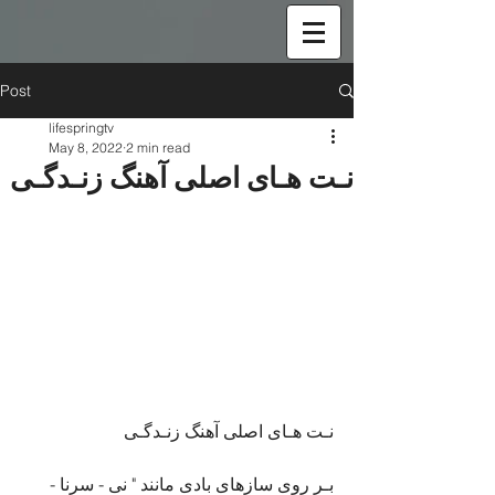
Post
lifespringtv
May 8, 2022
2 min read
نـت هـای اصلی آهنگ زنـدگـی
نـت هـای اصلی آهنگ زنـدگـی
بـر روی سازهای بادی مانند " نی - سرنا - 