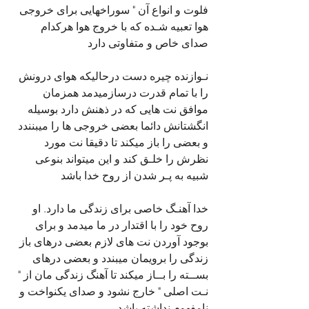
فلوت و انواع آن " سوراخهایی برای خروجی 
هوا تعبیه شـده که با خروج هوا هرکدام 
صدای خاص و متفاوتی دارد
نـوازنده چیره دست درحالیکه هوای درونش 
را با تمام قدرت درسازمیدمد همزمان 
موافق نت هایی که در ذهنش دارد بوسیله 
انگشتانش دائما بعضی خروجی ها را میبنندد 
و بعضی را باز میکند تا دقیقا نت مورد 
نظرش را خلـق کند و این میتواند بنوعی 
شبیه به پـر شدن از روح خدا باشد
خدا آهنـگ خاصی برای زندگی ما دارد. او 
روح خود را با اقتدار در ما میدمد و برای 
بوجود آوردن نت های لازم بعضی درهای باز 
زندگی را برویمان میبندد و بعضی درهای 
بســته را بــاز میکند تا آهنگ زندگی مان از " 
نـت اصلی " خارج نشود و صدای یکنواخت و 
نامفهوم نداشته باشد