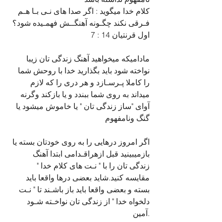
کلام خدا میگوید : اگر صدا های نـی بـا هـم 
فـرقی نکند چگـونه آهنگــش فهمـیده شود؟ 
اول قرنتیان 14 : 7
مادامیکه میخواهید آهنگ زندگی تان زیبا 
نواخته شود باید بگذارید خدا با روحش شما 
را کاملا پـرسـازد و هر دری را که لازم 
میداند به روی شما ببندد و یا بازکند وگرنه 
آوای "ساز زندگی تان " یا خاموش میشود یا 
گنگ ونامفهوم
اگر امروز درهایی را به روی خودتان بسته یا 
بازمیبینید قبل ازهراقـدامی ابتدا آهنگ 
زندگی تان را با " نـت های کلام خدا " 
مقایسه کنید.شاید بعضی درها واقعا باید 
بسته و بعضی واقعا باید باز باشـند تا " نـت 
دلخواه خدا " از زندگی تان نواخـته شـود 
.آمین