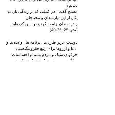
دیدیم؟
مسیح گفت : هر کمکی که در زندگی تان به 
یکی از این نیازمندان و محتاجان
و دردمندان جامعه کردید، به من کرده‌اید.  
(متی 25: 35-40)
دوست عزیز طرح ها . برنامه ها . وعده ها و 
ادعا و آرزوها برای رفع فقروتنگدستی 
حرفهای شیک و مردم پسند و احساسات 
برانگیزست. ولی خیلی از نیازمند ان همین 
امشب به لقمه نان و جرعه آب و پتوی گرم 
ما نیاز دارند تا به صبح فردا برسند . 
جلیل سپهر