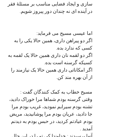
سازی و ایجاد فضایی مناسب بر مسئلۀ فقر 
در آینده ای نه چندان دور پیروز شویم.
اما عیسی مسیح می فرماید:
اگر دو پیراهن داری، همین حالا یکی را به 
کسی که ندارد بده.
اگر دو لقمه نان داری همین حالا یک لقمه به 
کسیکه گرسنه است بده. 
اگر امکاناتی داری همین حالا یک نیازمند را 
از آن بهره مند کن.
مسیح خطاب به کمک کنندگان گفت :
وقتی گرسنه بودم شماها مرا خوراک دادید، 
تشنه بودم سیرابم نمودید، غریب بودم مرا 
جا دادید، عریان بودم مرا پوشانیدید، مریض 
بودم عیادتم کردید، در حبس بودم به دیدنم 
آمدید .
آنها پرسیدند : خداوندا کی تو را در این حال 