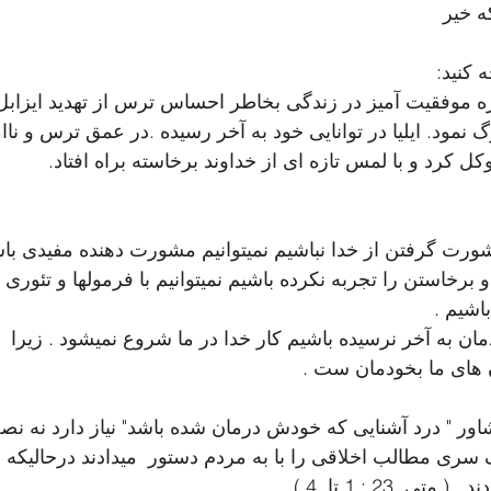
ه خیر 
ه کنید:
دوره موفقیت آمیز در زندگی بخاطر احساس ترس از تهدید ایز
گ نمود. ایلیا در توانایی خود به آخر رسیده .در عمق ترس و ن
 کرد و با لمس تازه ای از خداوند برخاسته براه افتاد. 
ورت گرفتن از خدا نباشیم نمیتوانیم مشورت دهنده مفیدی باش
 و برخاستن را تجربه نکرده باشیم نمیتوانیم با فرمولها و تئوری
اشیم .
مان به آخر نرسیده باشیم کار خدا در ما شروع نمیشود . زیرا  اب
 های ما بخودمان ست .
ور " درد آشنایی که خودش درمان شده باشد" نیاز دارد نه نصح
ک سری مطالب اخلاقی را با به مردم دستور  میدادند درحالیکه 
تی  23 : 1 تا  4 )