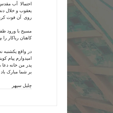
احتمالا  آب مقدس
یعقوب و خلال دند
روی  آن فوت کرده
مسیح با ورود ظفر
کاهنان ریاکار را
در واقع یکشنبه ن
امیدوارم پیام کو
پدر من خانه دعا 
بر شما مبارک باد .
چلیل سپهر 