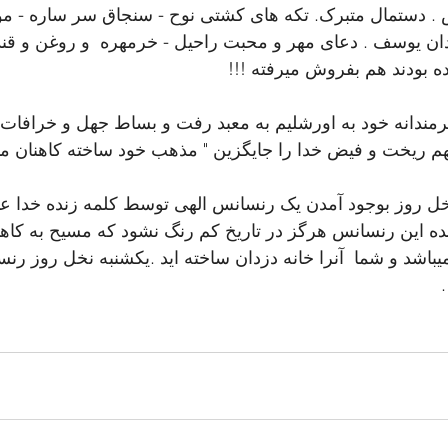
 . دستمال متبرک. تکه های کشتی نوح - سنجاق سر ساره - موی
ان یوسف . دعای مهر و محبت راحیل - خرمهره  و روغن و قند و
 بودند هم بفروش میرفته !!!
مندانه خود به اورشلیم به معبد رفت و بساط جهل و خرافات 
 بهم ریخت و فیض خدا را جایگزین " مذهب خود ساخته کاهنان م
خل روز بوجود آمدن یک رنسانس الهی توسط کلمه زنده خدا ع
بنده این رنسانس هرگز در تاریخ کم رنگ نشود که مسیح به کاهن
میباشد و شما  آنرا خانه دزدان ساخته اید .یکشنبه نخل روز ر
  