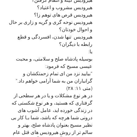
هیرودیس کینه و انتقام گرفتن؟ 
هیرودیس مشروب و اعتیاد؟ 
هیرودیس قرص های توهم زا؟
هیرودیس نوحه گری و گریه و زاری بر حال 
و احوال خودتان؟ 
هیرودیس  تنها شدن، افسردگی و قطع 
رابطه با دیگران؟   
یا:
بوسیله پادشاه صلح و سلامتی، و محبت 
عیسی مسیح که فرمود: 
“بیایید نزد من ای تمام زحمتکشان و 
گرانباران من به شما آرامی خواهم داد.”
(متی ۱۱: ۲۸)
در هر نوع مشکلات و یا در هر سطحی از 
گرفتاری که هستید، و هر نوع شکستی که 
در زندگی خورده اید، عامل آشوب های 
درونی شما هرچه که باشد، شما بـا کار بی 
نظیر مسیح بعنوان پادشاه صلح، بهتر و 
سالم تر از روش هیرودیس های قتل عام 