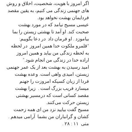
اگر امروز با هویت، شخصیت، اخلاق و روش 
های جهنمی زندگی می کنیم، به یقین مقصد 
فردایمان بهشت نخواهد بود. 
عیسی مسیح نیامد که در مورد بهشت 
صحبت کند. او آمد تا بهشتی زیستن را بما 
بیاموزد . او فرمان داد  در دعا بگوییم:  
“قلمرو ملکوت خدا همین امروز  در لحظه 
به لحظه زندگی من بیاید و همین امروز  
اراده خدا در زندگی من انجام شود.”
امید رسیدن به بهشت بعد از یک عمر جهنمی 
زیستن، امیدی واهی است. وعده بهشت 
فردا از زبان کسیکه امروزت را جهنم 
میسازد فریب بزرگ است .  زیرا بهشت 
مقصد کسانی است که درمسیر بهشتی 
زیستن حرکت می‌کنند. 
مسیح گفت بیایید نزد من ای همه زحمت 
کشان و گرانباران من بشما  آرامی میدهم .  
متی  ۱۱ : ۲۸ . 