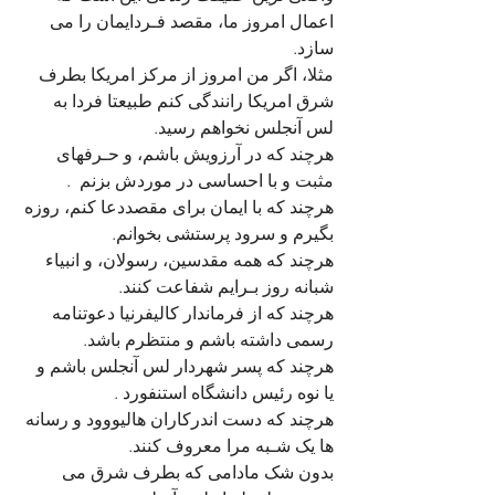
اعمال امروز ما، مقصد فـردایمان را می 
سازد.  
مثلا، اگر من امروز از مرکز امریکا بطرف 
شرق امریکا رانندگی کنم طبیعتا فردا به 
لس آنجلس نخواهم رسید. 
هرچند که در آرزویش باشم، و حـرفهای 
مثبت و با احساسی در موردش بزنم  .
هرچند که با ایمان برای مقصددعا کنم، روزه 
بگیرم و سرود پرستشی بخوانم. 
هرچند که همه مقدسین، رسولان، و انبیاء 
شبانه روز بـرایم شفاعت کنند.
هرچند که از فرماندار کالیفرنیا دعوتنامه 
رسمی داشته باشم و منتظرم باشد.
هرچند که پسر شهردار لس آنجلس باشم و 
یا نوه رئیس دانشگاه استنفورد .
هرچند که دست اندرکاران هالیووود و رسانه 
ها یک شـبه مرا معروف کنند.
بدون شک مادامی که بطرف شرق می 