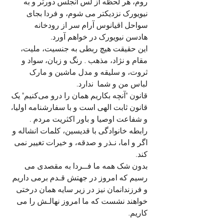
روم، هر لحظه از لس آنجلس دورتر و به 
نیویورک نزدیکتر می شوم، و فردا بجای 
سواحل اقیانوس آرام سر از رودخانه 
هادسن نیویورک در خواهم آورد. 
این حقیقت هیچ ربطی به جنسیت، ملیت، 
مقام و نژاد، مذهب . رنگ و زبان، سواد و 
ثروت، و سلیقه و مدل ماشین و مارک 
لباس من و شما  ندارد. 
قانون "آنچه بکاریم همان را درو می‌کنیم" یک 
قانون ثابت الهی است و با سفارشنامه اولیا، 
و شفاعت اوصیا و باور اکثریت مردم . 
رابطه خانوادگی با قدیسین، کلمات انشاله و 
اگر و اما، نـذر و صدقه، و خیرات تغییر نمی 
کند. 
بدون شک همه ما فــردا به مقصدی می 
رسیم که امروز در جهتش قـدم برمی داریم 
و فرزندانمان نیز در زیر سایه همان درختی 
خواهند نشست که ما امروز نهالـش را می 
کاریم.