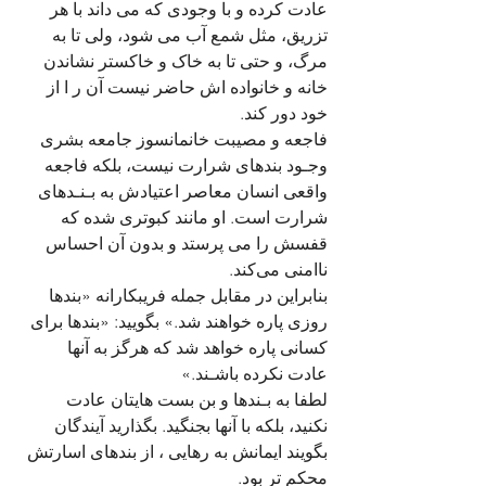
عادت کرده و با وجودی که می داند با هر 
تزریق، مثل شمع آب می شود، ولی تا به 
مرگ، و حتی تا به خاک و خاکستر نشاندن 
خانه و خانواده اش حاضر نیست آن ر ا از 
خود دور کند.  
فاجعه و مصیبت خانمانسوز جامعه بشری 
وجـود بندهای شرارت نیست، بلکه فاجعه 
واقعی انسان معاصر اعتیادش به بـنـدهای 
شرارت است. او مانند کبوتری شده که 
قفسش را می پرستد و بدون آن احساس 
ناامنی می‌کند. 
بنابراین در مقابل جمله فریبکارانه «بندها 
روزی پاره خواهند شد.» بگویید: «بندها برای 
کسانی پاره خواهد شد که هرگز به آنها 
عادت نکرده باشـند.» 
لطفا به بـندها و بن بست هایتان عادت 
نکنید، بلکه با آنها بجنگید. بگذارید آیندگان 
بگویند ایمانش به رهایی ، از بندهای اسارتش 
محکم تر بود.    