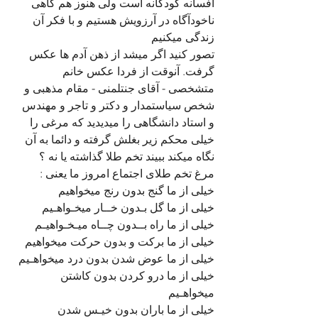
افسانه کودکانه است ولی هنوز هم گاهی 
ناخودآگاه در آرزویش هستیم و با فکر آن 
زندگی میکنیم
تصور کنید اگر میشد از ذهن آدم ها عکس 
گرفت. آنوقت از فردا عکس خانم 
متشخصی - آقای جنتلمنی - مقام مذهبی و 
شخص سیاستمدار و دکتر و تاجر و مهندس 
و استاد دانشگاهی را میدیدید که مرغی را 
خیلی محکم زیر بغلش گرفته و دائما به آن 
نگاه میکند ببیند تخم طلا گذاشته یا نه ؟
مرغ تخم طلای اجتماع امروز ما یعنی :
خیلی از ما گنج بدون رنج میخواهیم
خیلی از ما گل بـدون خــار میخـواهـیم
خیلی از ما راه بــدون چــاه میـخـواهیـم
خیلی از ما برکت و بدون حرکت میخواهیم
خیلی از ما عوض شدن بدون درد میخواهـیم
خیلی از ما درو کردن بدون کاشتن 
میخواهـیم
خیلی از ما باران بدون خیـس شدن 