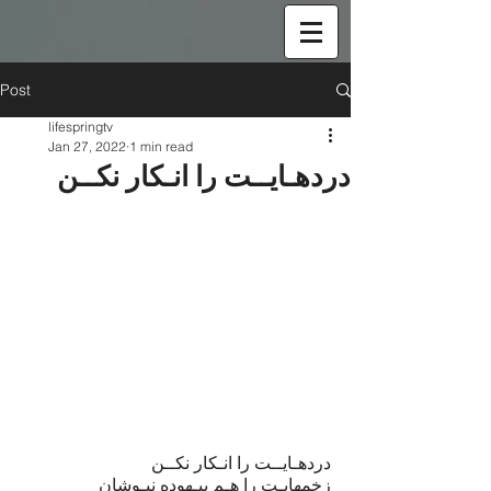
Post
lifespringtv
Jan 27, 2022
1 min read
دردهـایــت را انـکار نکــن
دردهـایــت را انـکار نکــن
زخمهایـت را هـم بیـهوده نپـوشان