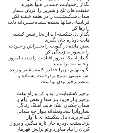
بگذار زخمهایـت حـسابی هـوا بخورند
حقیقت های تلخ و شیرین را عریان بـساز
صدای شـکستـنـت را در نطفه خـفـه نکن
فریادهای سالها شنیده نـشده ســردابه دلت 
را رها کن
بگذار دل شکسته ات از بخار نفس کشیدن 
هایت دوباره جان بگیرند
بغض مانده در گلویت را بخــراش و خـودت 
را جـسورانه زنـدگی کن
بگـذار آنانیکه دیروز افتادنت را دیدنـد امروز 
برخاسـتنت را ببینند
نگـو تنهایم ، زیرا خدا در کلمه مقتدر و زنده 
اش عیسی مسیح بردرقلبت ایستاده و  
منتظربرخیزانیدن تو است
برخیز کفشهایت را به پا کن و راه بیفت . 
برخیز و از فریاد پـر صدا و بغض آرام و 
صدای چکیدن اشک هایت آهـنگ زندگی 
بسازوآنرا سخاوتمندانه بنواز چه میدانی 
کـدام پرنده بال شکسته ای با آواز 
برخاستنت دوباره جان تازه میگیرد و پرواز 
کردن را بیاد میاورد و تو برایش قهرمان 