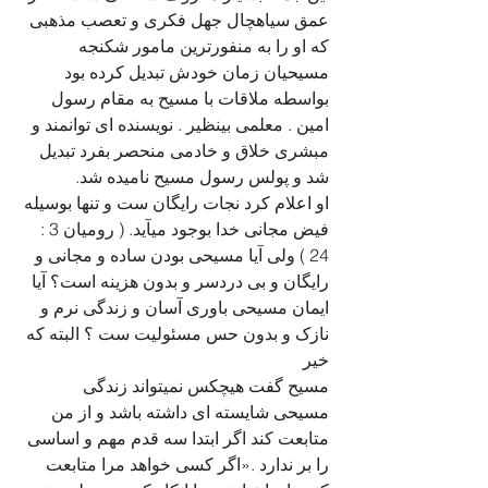
عمق سیاهچال جهل فکری و تعصب مذهبی 
که او را به منفورترین مامور شکنجه 
مسیحیان زمان خودش تبدیل کرده بود 
بواسطه ملاقات با مسیح به مقام رسول 
امین . معلمی بینظیر . نویسنده ای توانمند و 
مبشری خلاق و خادمی منحصر بفرد تبدیل 
شد و پولس رسول مسیح نامیده شد.
او اعلام کرد نجات رایگان ست و تنها بوسیله 
فیض مجانی خدا بوجود میآید. ( رومیان 3 : 
24 ) ولی آیا مسیحی بودن ساده و مجانی و 
رایگان و بی دردسر و بدون هزینه است؟ آیا 
ایمان مسیحی باوری آسان و زندگی نرم و 
نازک و بدون حس مسئولیت ست ؟ البته که 
خیر
مسیح گفت هیچکس نمیتواند زندگی 
مسیحی شایسته ای داشته باشد و از من 
متابعت کند اگر ابتدا سه قدم مهم و اساسی 
را بر ندارد .«اگر کسی خواهد مرا متابعت 