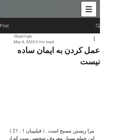
Post
lifespringtv
May 8, 2023
2 min read
عمل کردن به ایمان ساده
نیست
مرا زیستن مسیح است . ( فیلیپیان 1 : 21 )
این جمله بسیار معروف شخصی ست که از 