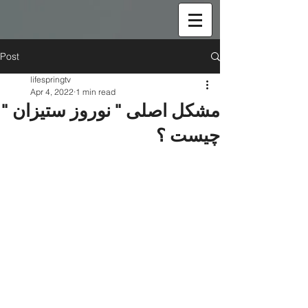
Post
lifespringtv
Apr 4, 2022
1 min read
مشکل اصلی " نوروز ستیزان "
چیست ؟