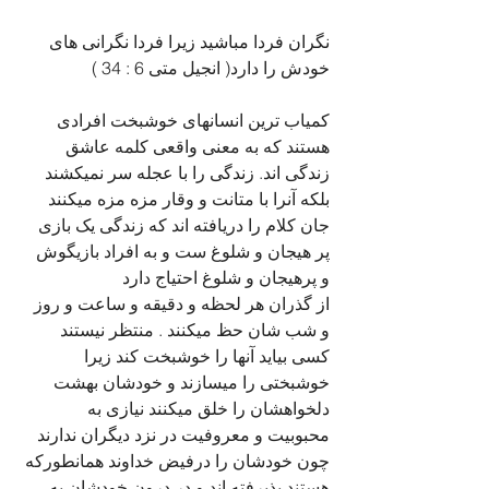
نگران فردا مباشید زیرا فردا نگرانی های 
خودش را دارد( انجیل متی 6 : 34 )
کمیاب ترین انسانهای خوشبخت افرادی 
هستند که به معنی واقعی کلمه عاشق 
زندگی اند. زندگی را با عجله سر نمیکشند 
بلکه آنرا با متانت و وقار مزه مزه میکنند 
جان کلام را دریافته اند که زندگی یک بازی 
پر هیجان و شلوغ ست و به افراد بازیگوش 
و پرهیجان و شلوغ احتیاج دارد
از گذران هر لحظه و دقیقه و ساعت و روز 
و شب شان حظ میکنند . منتظر نیستند 
کسی بیاید آنها را خوشبخت کند زیرا 
خوشبختی را میسازند و خودشان بهشت 
دلخواهشان را خلق میکنند نیازی به 
محبوبیت و معروفیت در نزد دیگران ندارند 
چون خودشان را درفیض خداوند همانطورکه 
هستند پذیرفته اند و در درون خودشان به 