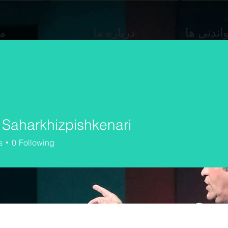
ندنی ها
درباره ما
م
 Saharkhizpishkenari
s
0
Following